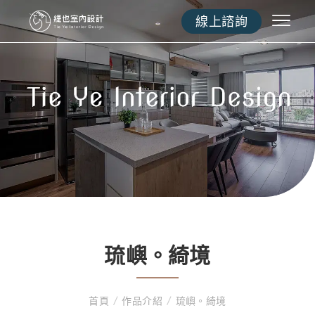
線上諮詢
琉嶼。綺境
首頁
/
作品介紹
/
琉嶼。綺境