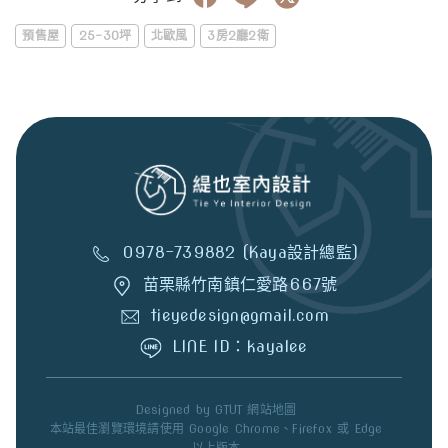
預售屋
25-30坪
北歐風
3房2廳2衛
0978-739882 (Kaya設計總監)
苗栗縣竹南鎮仁愛路667號
tieyedesign@gmail.com
LINE ID：kayalee
Designed by
GTUT
網站地圖
本站最佳瀏覽環境請使用 Google Chrome、Firefox 或 Edge
以上版本